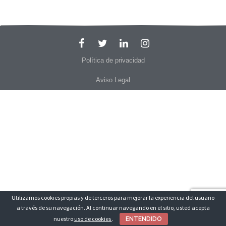
Política de privacidad
Aviso Legal
Utilizamos cookies propias y de terceros para mejorar la experiencia del usuario
a través de su navegación. Al continuar navegando en el sitio, usted acepta
nuestro
uso de cookies
.
ENTENDIDO